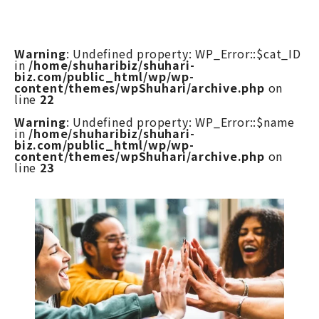
Warning
: Undefined property: WP_Error::$cat_ID
in
/home/shuharibiz/shuhari-
biz.com/public_html/wp/wp-
content/themes/wpShuhari/archive.php
on
line
22
Warning
: Undefined property: WP_Error::$name
in
/home/shuharibiz/shuhari-
biz.com/public_html/wp/wp-
content/themes/wpShuhari/archive.php
on
line
23