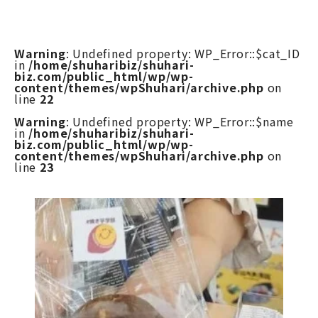
Warning
: Undefined property: WP_Error::$cat_ID
in
/home/shuharibiz/shuhari-
biz.com/public_html/wp/wp-
content/themes/wpShuhari/archive.php
on
line
22
Warning
: Undefined property: WP_Error::$name
in
/home/shuharibiz/shuhari-
biz.com/public_html/wp/wp-
content/themes/wpShuhari/archive.php
on
line
23