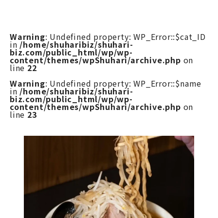
Warning
: Undefined property: WP_Error::$cat_ID
in
/home/shuharibiz/shuhari-
biz.com/public_html/wp/wp-
content/themes/wpShuhari/archive.php
on
line
22
Warning
: Undefined property: WP_Error::$name
in
/home/shuharibiz/shuhari-
biz.com/public_html/wp/wp-
content/themes/wpShuhari/archive.php
on
line
23