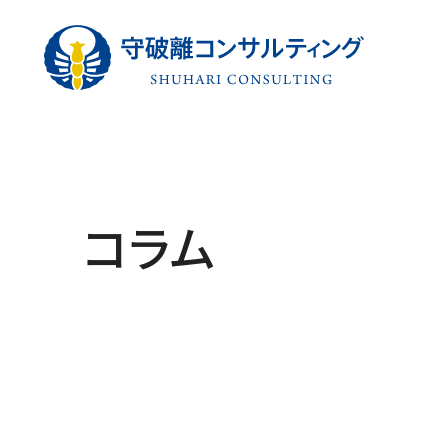
守破離コン
コラム